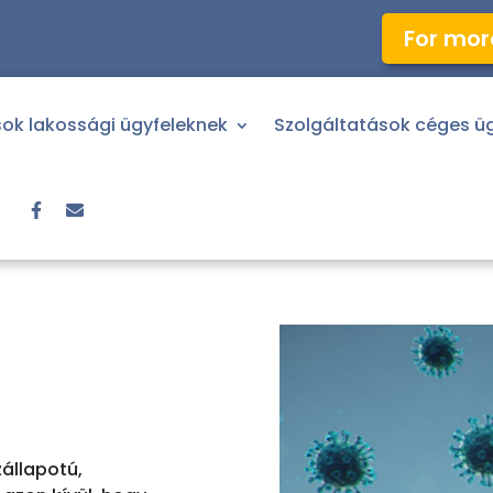
For more
sok lakossági ügyfeleknek
Szolgáltatások céges ü
zállapotú,