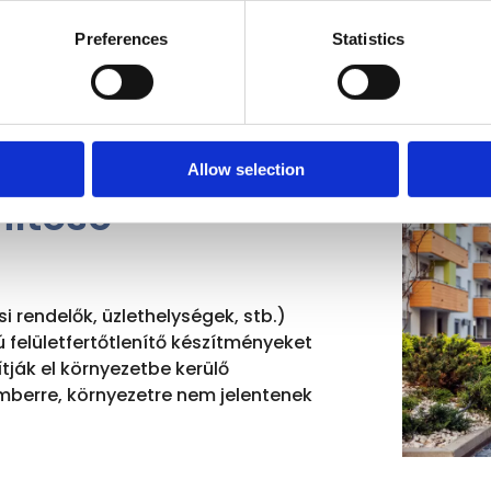
Preferences
Statistics
Allow selection
nítése
 rendelők, üzlethelységek, stb.)
ú felületfertőtlenítő készítményeket
ják el környezetbe kerülő
mberre, környezetre nem jelentenek