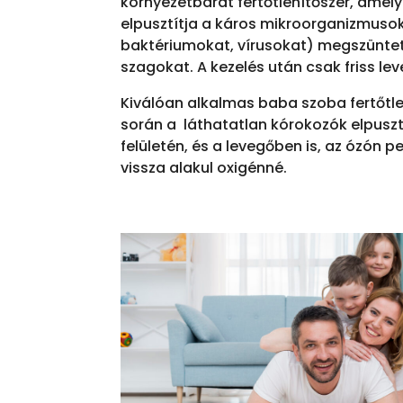
környezetbarát fertőtlenítőszer, amely
elpusztítja a káros mikroorganizmus
baktériumokat, vírusokat) megszüntet
szagokat. A kezelés után csak friss le
Kiválóan alkalmas baba szoba fertőtlen
során a láthatatlan kórokozók elpusz
felületén, és a levegőben is, az ózón p
vissza alakul oxigénné.