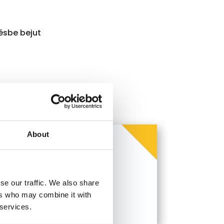
ésbe bejut
About
jen egyedi ajánlatot!
se our traffic. We also share
ers who may combine it with
 services.