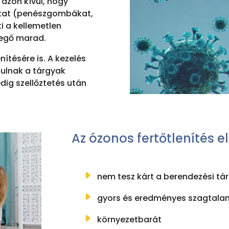
 azon kívül, hogy
okat (penészgombákat,
i a kellemetlen
vegő marad.
ítésére is. A kezelés
tulnak a tárgyak
edig szellőztetés után
Az ózonos fertőtlenítés e
nem tesz kárt a berendezési t
gyors és eredményes szagtalan
környezetbarát