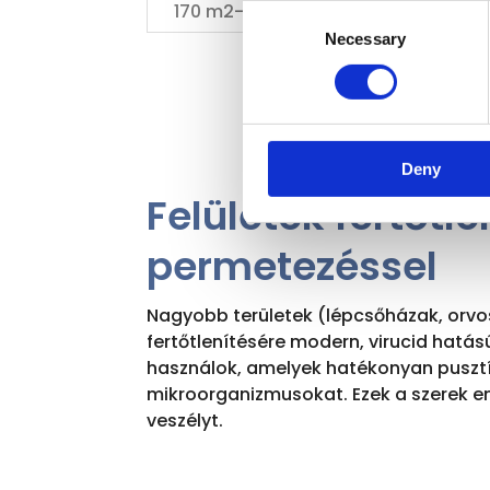
170 m2-ig
30 000 Ft
Consent
Necessary
Selection
Deny
Felületek fertőtle
permetezéssel
Nagyobb területek (lépcsőházak, orvosi
fertőtlenítésére modern, virucid hatás
használok, amelyek hatékonyan pusztít
mikroorganizmusokat. Ezek a szerek e
veszélyt.