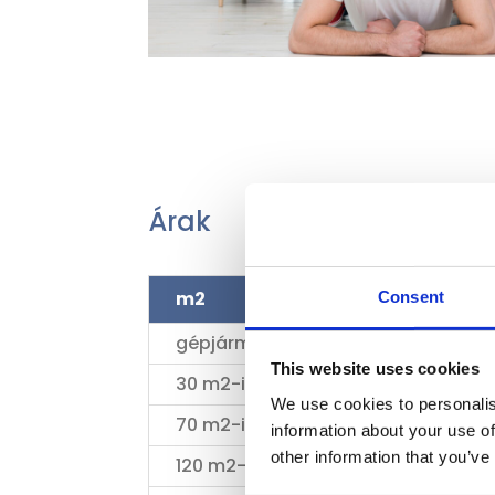
Árak
m2
ár
Consent
gépjármű
5 000 Ft-tól
This website uses cookies
30 m2-ig
15 000 Ft
We use cookies to personalis
70 m2-ig
19 000 Ft
information about your use of
other information that you’ve
120 m2-ig
24 000 Ft