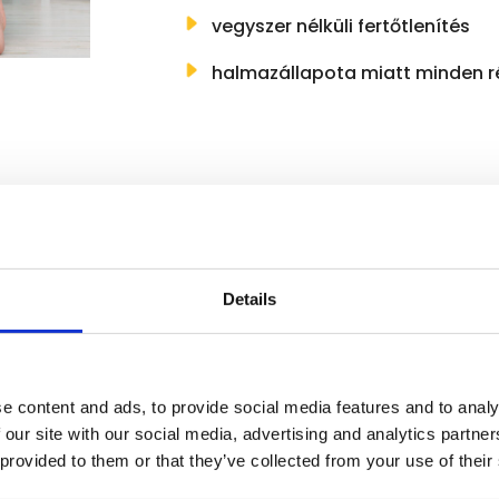
vegyszer nélküli fertőtlenítés
halmazállapota miatt minden r
Details
Társasházak számára kér
KERESSEN BÁTRAN!
e content and ads, to provide social media features and to analy
 our site with our social media, advertising and analytics partn
KÉRJEN AJÁNLATOT!
 provided to them or that they’ve collected from your use of their