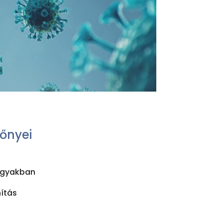
lőnyei
árgyakban
ítás