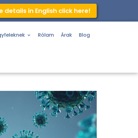
 details in English click here!
gyfeleknek
Rólam
Árak
Blog