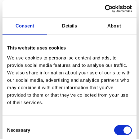
Hogyan tartsuk távol a
darazsakat, rovarokat
otthonunktól
Consent
Details
About
hőségben?
This website uses cookies
Szerző:
rovarnelkul
|
hangyairtás
,
kártevőirtás
,
légyirtás
,
rovarirtás
,
rovarirtó
We use cookies to personalise content and ads, to
provide social media features and to analyse our traffic.
Amióta tart ez a hőség és szárazság,
We also share information about your use of our site with
biztosan Ön is észrevette, hogy
our social media, advertising and analytics partners who
megnövekedett a rovarok száma az
may combine it with other information that you’ve
otthonában. Igen, de mi köze a hőségnek a
provided to them or that they’ve collected from your use
rovarok elszaporodásához? A rovar
of their services.
mozgás mindig nyáron a legmagasabb. Ez
azért van, mert a rovarok...
Consent
Necessary
Selection